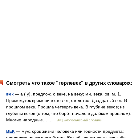
Смотреть что такое "гөрләвек" в других словарях:
век
— а ( у), предлож. о веке, на веку; мн. века, ов; м. 1.
Промежуток времени в сто лет; столетие. Двадцатый век. В
прошлом веке. Прошла четверть века. В глубине веков; из
глубины веков (о том, что берёт начало в далёком прошлом).
Многие народные… …
Энциклопедический словарь
ВЕК
— муж. срок жизни человека или годности предмета;
продолжение земного бытия. Век обыденки день; век дуба