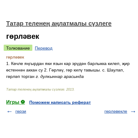
Татар теленең аңлатмалы сүзлеге
гөрләвек
Толкование
Перевод
гөрләвек
1. Көчле яңгырдан яки язын кар эрүдән барлыкка килеп, җир
өстеннән аккан су 2. Гөрләү, гөр килү тавышы. с. Шаулап,
гөрләп торган
г. дулкыннар арасында
Татар теленең аңлатмалы сүзлеге
.
2013
.
Игры ⚽
Поможем написать реферат
гөрзи
гөрләвекле