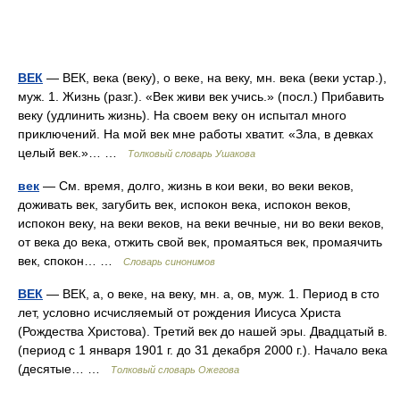
ВЕК
— ВЕК, века (веку), о веке, на веку, мн. века (веки устар.),
муж. 1. Жизнь (разг.). «Век живи век учись.» (посл.) Прибавить
веку (удлинить жизнь). На своем веку он испытал много
приключений. На мой век мне работы хватит. «Зла, в девках
целый век.»… …
Толковый словарь Ушакова
век
— См. время, долго, жизнь в кои веки, во веки веков,
доживать век, загубить век, испокон века, испокон веков,
испокон веку, на веки веков, на веки вечные, ни во веки веков,
от века до века, отжить свой век, промаяться век, промаячить
век, спокон… …
Словарь синонимов
ВЕК
— ВЕК, а, о веке, на веку, мн. а, ов, муж. 1. Период в сто
лет, условно исчисляемый от рождения Иисуса Христа
(Рождества Христова). Третий век до нашей эры. Двадцатый в.
(период с 1 января 1901 г. до 31 декабря 2000 г.). Начало века
(десятые… …
Толковый словарь Ожегова