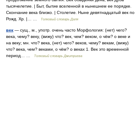
тысячелетие. | Быт, бытие вселенной в нынешнем ее порядке.
Скончание века близко. | Столетие. Ныне девятнадцатый век по
Рожд. Хр. |… …
Толковый словарь Даля
век
— сущ., м., употр. очень часто Морфология: (нет) чего?
века, чему? веку, (вижу) что? век, чем? веком, о чём? о веке и
на веку; мн. что? века, (нет) чего? веков, чему? векам, (вижу)
что? века, чем? веками, о чём? о веках 1. Век это временной
период… …
Толковый словарь Дмитриева