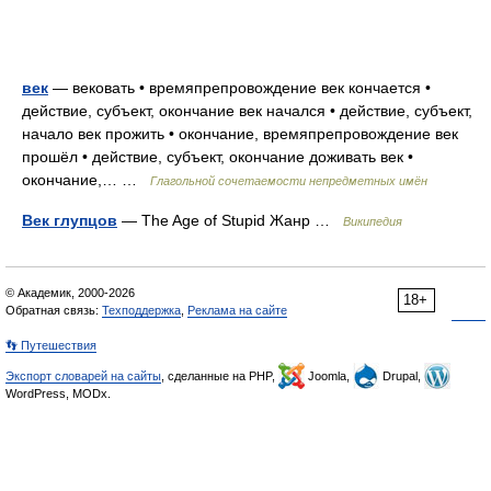
век
— вековать • времяпрепровождение век кончается •
действие, субъект, окончание век начался • действие, субъект,
начало век прожить • окончание, времяпрепровождение век
прошёл • действие, субъект, окончание доживать век •
окончание,… …
Глагольной сочетаемости непредметных имён
Век глупцов
— The Age of Stupid Жанр …
Википедия
© Академик, 2000-2026
18+
Обратная связь:
Техподдержка
,
Реклама на сайте
👣 Путешествия
Экспорт словарей на сайты
, сделанные на PHP,
Joomla,
Drupal,
WordPress, MODx.